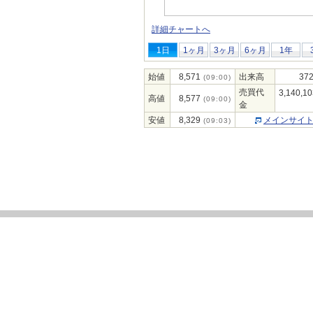
詳細チャートへ
1日
1ヶ月
3ヶ月
6ヶ月
1年
始値
8,571
出来高
372
(09:00)
売買代
3,140,10
高値
8,577
(09:00)
金
安値
8,329
メインサイ
(09:03)