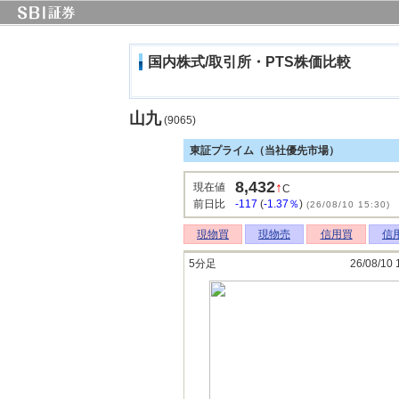
国内株式/取引所・PTS株価比較
山九
(9065)
東証プライム（当社優先市場）
8,432
↑
現在値
C
前日比
-117
(
-1.37％
)
(26/08/10 15:30)
現物買
現物売
信用買
信
5分足
26/08/10 