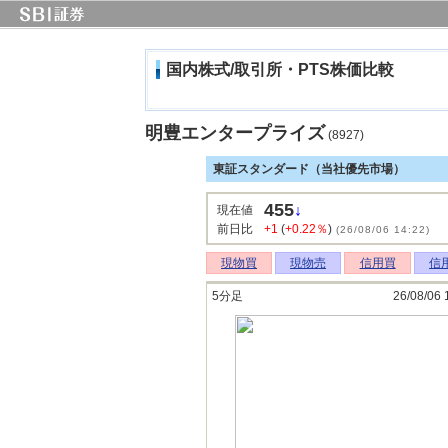
国内株式/取引所・PTS株価比較
明豊エンタープライズ
(8927)
東証スタンダード（当社優先市場）
455
↓
現在値
前日比
+1
(
+0.22％
)
(26/08/06 14:22)
現物買
現物売
信用買
信
5分足
26/08/06 