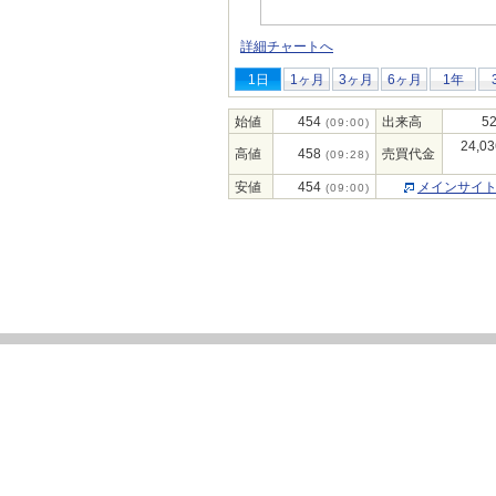
詳細チャートへ
1日
1ヶ月
3ヶ月
6ヶ月
1年
始値
454
出来高
52
(09:00)
24,03
高値
458
売買代金
(09:28)
安値
454
メインサイ
(09:00)