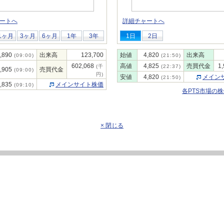
ートへ
詳細チャートへ
1ヶ月
3ヶ月
6ヶ月
1年
3年
1日
2日
,890
出来高
123,700
始値
4,820
出来高
(09:00)
(21:50)
602,068
高値
4,825
売買代金
1
(千
(22:37)
,905
売買代金
(09:00)
円)
安値
4,820
メイン
(21:50)
,835
メインサイト株価
(09:10)
各PTS市場の
× 閉じる