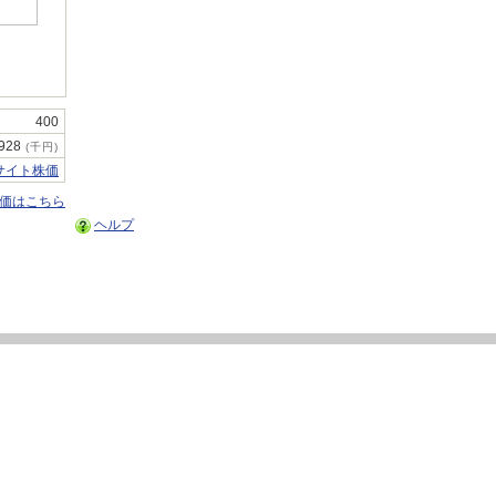
400
,928
(千円)
サイト株価
株価はこちら
ヘルプ