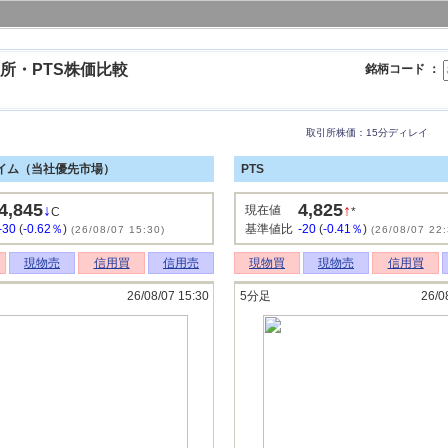
所・PTS株価比較
銘柄コード ：
取引所株価：15分ディレイ
イム（当社優先市場）
PTS
4,845
4,825
↓
↑
現在値
C
*
-30
(
-0.62％
)
基準値比
-20
(
-0.41％
)
(26/08/07 15:30)
(26/08/07 22:
現物売
信用買
信用売
現物買
現物売
信用買
26/08/07 15:30
5分足
26/0