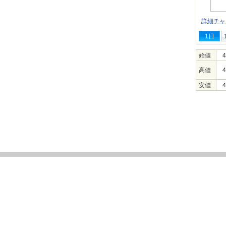
詳細チャ
1日
始値
4
高値
4
安値
4