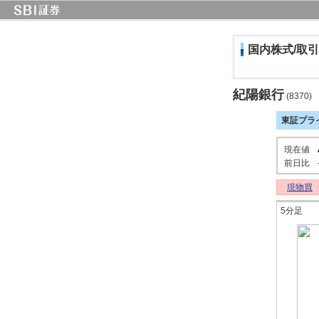
国内株式/取引
紀陽銀行
(8370)
東証プラ
現在値
前日比
現物買
5分足