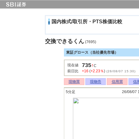
国内株式/取引所・PTS株価比較
交換できるくん
(7695)
東証グロース（当社優先市場）
735
↑
現在値
C
前日比
+16
(
+2.23％
)
(26/08/07 15:30)
現物買
現物売
信用買
信
5分足
26/08/07 