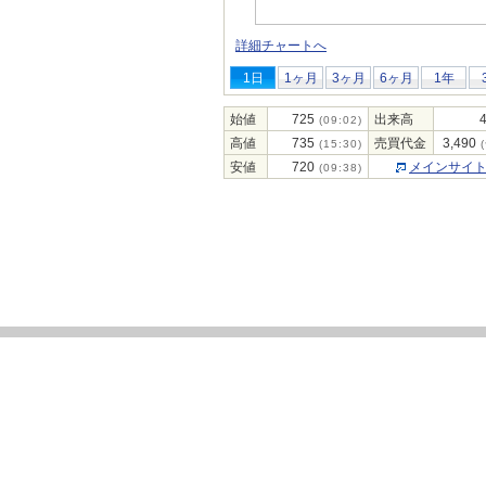
詳細チャートへ
1日
1ヶ月
3ヶ月
6ヶ月
1年
始値
725
出来高
(09:02)
高値
735
売買代金
3,490
(15:30)
(
安値
720
メインサイ
(09:38)