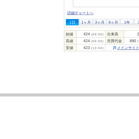
詳細チャートへ
1日
1ヶ月
3ヶ月
6ヶ月
1年
始値
424
出来高
(09:00)
高値
424
売買代金
890
(09:00)
(
安値
423
メインサイ
(13:04)