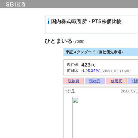
国内株式/取引所・PTS株価比較
ひとまいる
(7686)
東証スタンダード（当社優先市場）
423
↓
現在値
C
前日比
-1
(
-0.24％
)
(26/08/07 15:30)
現物買
現物売
信用買
信
5分足
26/08/07 