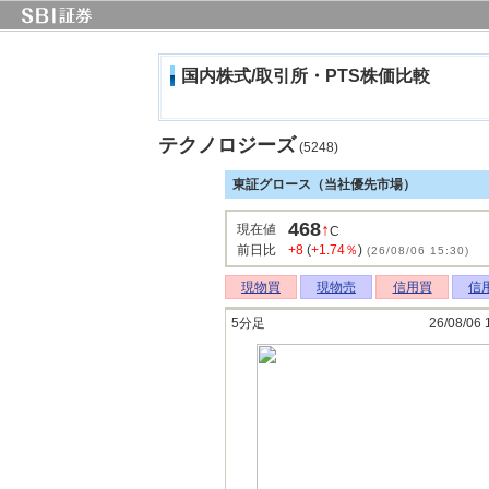
国内株式/取引所・PTS株価比較
テクノロジーズ
(5248)
東証グロース（当社優先市場）
468
↑
現在値
C
前日比
+8
(
+1.74％
)
(26/08/06 15:30)
現物買
現物売
信用買
信
5分足
26/08/06 