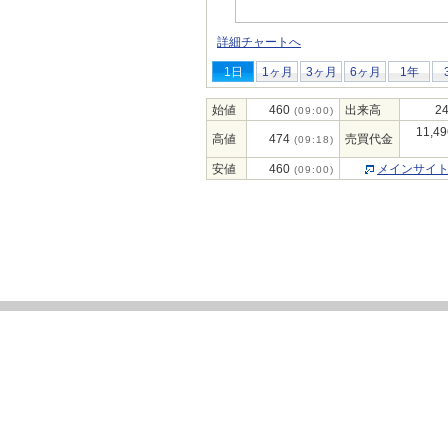
詳細チャートへ
1日
1ヶ月
3ヶ月
6ヶ月
1年
始値
460
出来高
24
(09:00)
11,49
高値
474
売買代金
(09:18)
安値
460
メインサイ
(09:00)