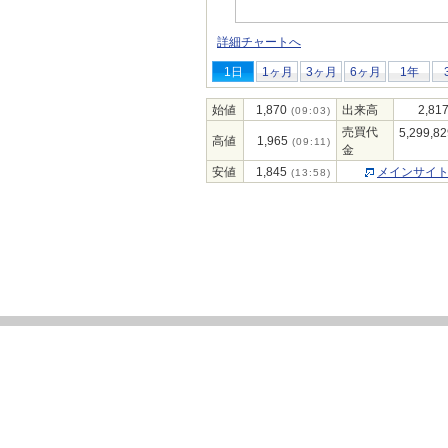
詳細チャートへ
1日
1ヶ月
3ヶ月
6ヶ月
1年
始値
1,870
出来高
2,81
(09:03)
売買代
5,299,82
高値
1,965
(09:11)
金
安値
1,845
メインサイ
(13:58)