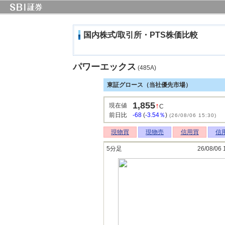
国内株式/取引所・PTS株価比較
パワーエックス
(485A)
東証グロース（当社優先市場）
1,855
↑
現在値
C
前日比
-68
(
-3.54％
)
(26/08/06 15:30)
現物買
現物売
信用買
信
5分足
26/08/06 