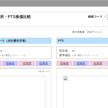
所・PTS株価比較
銘柄コード ：
取引所株価：15分ディレイ
ース（当社優先市場）
PTS
--
--
現在値
-- (--％)
基準値比
-- (--％)
(--/--/-- --:--)
(--/--/-- --:--)
現物売
信用買
信用売
現物買
現物売
信用買
--/--/-- --:--