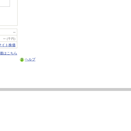
--
--
(千円)
サイト株価
株価はこちら
ヘルプ