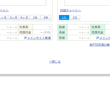
ートへ
詳細チャートへ
1ヶ月
3ヶ月
6ヶ月
1年
3年
1日
2日
--
出来高
--
始値
--
出来高
(--:--)
(--:--)
--
売買代金
--
高値
--
売買代金
(--:--)
(千円)
(--:--)
--
メインサイト株価
安値
--
メイン
(--:--)
(--:--)
各PTS市場の
× 閉じる