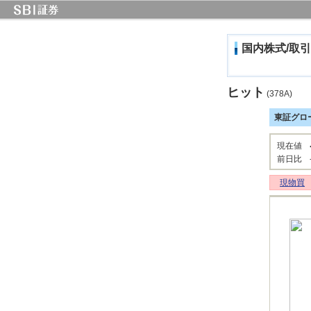
国内株式/取引
ヒット
(378A)
東証グロ
現在値
前日比
現物買