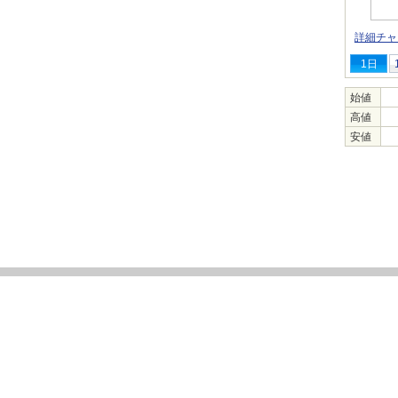
詳細チャ
1日
始値
高値
安値