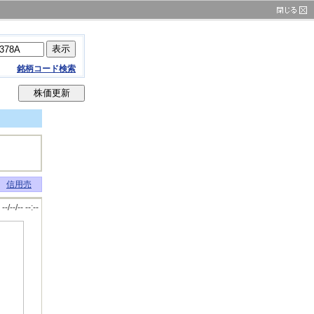
銘柄コード検索
信用売
--/--/-- --:--