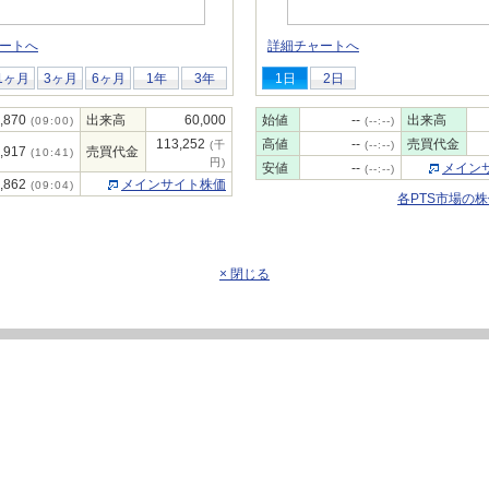
ートへ
詳細チャートへ
1ヶ月
3ヶ月
6ヶ月
1年
3年
1日
2日
,870
出来高
60,000
始値
--
出来高
(09:00)
(--:--)
113,252
高値
--
売買代金
(千
(--:--)
,917
売買代金
(10:41)
円)
安値
--
メイン
(--:--)
,862
メインサイト株価
(09:04)
各PTS市場の
× 閉じる