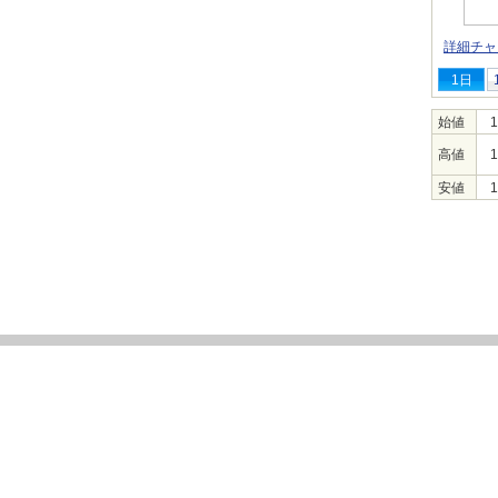
詳細チャ
1日
始値
1
高値
1
安値
1