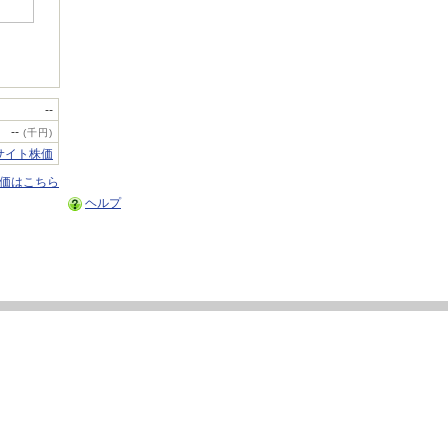
--
--
(千円)
サイト株価
株価はこちら
ヘルプ