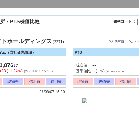
所・PTS株価比較
銘柄コード ：
イトホールディングス
取引所株価：15分デ
(3371)
イム（当社優先市場）
PTS
1,876
--
↓
現在値
C
+23
(
+1.24％
)
基準値比
-- (--％)
(26/08/07 15:30)
(--/--/-- --:--)
現物売
信用買
信用売
現物買
現物売
信用買
26/08/07 15:30