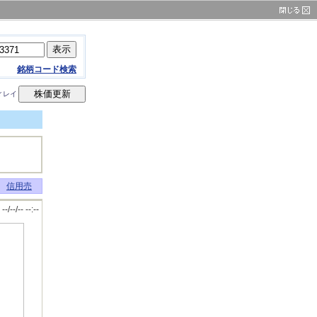
銘柄コード検索
ィレイ
信用売
--/--/-- --:--