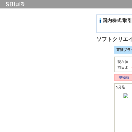
国内株式/取引
ソフトクリエ
東証プラ
現在値
前日比
現物買
5分足