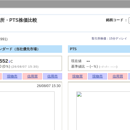
所・PTS株価比較
銘柄コード ：
取引所株価：15分ディレイ
991)
ンダード（当社優先市場）
PTS
552
--
↓
現在値
C
0 (0％)
基準値比
-- (--％)
(26/08/07 15:30)
(--/--/-- --:--)
現物売
信用買
信用売
現物買
現物売
信用買
26/08/07 15:30