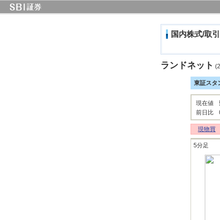
国内株式/取引
ランドネット
(2
東証スタ
現在値
前日比
現物買
5分足