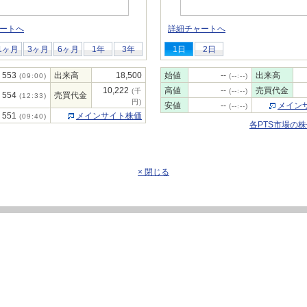
ートへ
詳細チャートへ
1ヶ月
3ヶ月
6ヶ月
1年
3年
1日
2日
553
出来高
18,500
始値
--
出来高
(09:00)
(--:--)
10,222
高値
--
売買代金
(千
(--:--)
554
売買代金
(12:33)
円)
安値
--
メイン
(--:--)
551
メインサイト株価
(09:40)
各PTS市場の
× 閉じる