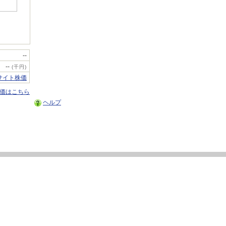
--
--
(千円)
サイト株価
株価はこちら
ヘルプ