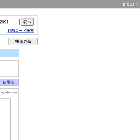
銘柄コード検索
信用売
--/--/-- --:--