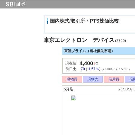
国内株式/取引所・PTS株価比較
東京エレクトロン デバイス
(2760)
東証プライム（当社優先市場）
4,400
↑
現在値
C
前日比
-70
(
-1.57％
)
(26/08/07 15:30)
現物買
現物売
信用買
信
5分足
26/08/07 