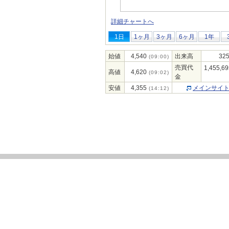
詳細チャートへ
1日
1ヶ月
3ヶ月
6ヶ月
1年
始値
4,540
出来高
325
(09:00)
売買代
1,455,69
高値
4,620
(09:02)
金
安値
4,355
メインサイ
(14:12)