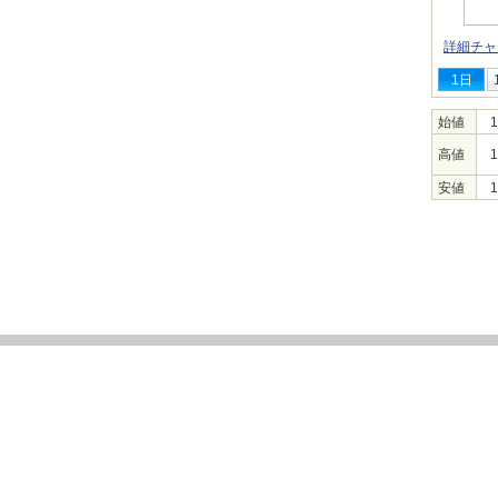
詳細チャ
1日
始値
1
高値
1
安値
1