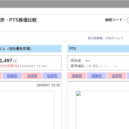
所・PTS株価比較
銘柄コード ：
取引所株価：15分ディレイ
イム（当社優先市場）
PTS
1,497
--
↓
現在値
C
+7
(
+0.47％
)
基準値比
-- (--％)
(26/08/07 15:30)
(--/--/-- --:--)
現物売
信用買
信用売
現物買
現物売
信用買
26/08/07 15:30