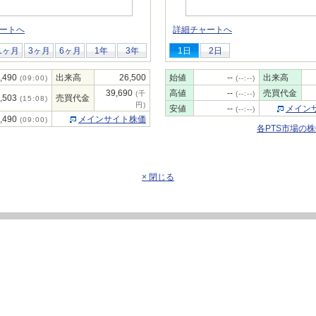
ートへ
詳細チャートへ
1ヶ月
3ヶ月
6ヶ月
1年
3年
1日
2日
,490
出来高
26,500
始値
--
出来高
(09:00)
(--:--)
39,690
高値
--
売買代金
(千
(--:--)
,503
売買代金
(15:08)
円)
安値
--
メイン
(--:--)
,490
メインサイト株価
(09:00)
各PTS市場の
× 閉じる