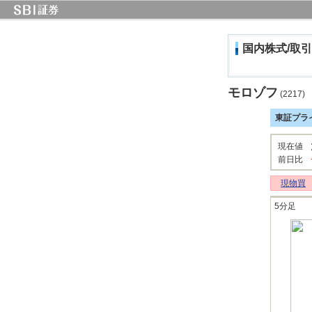
国内株式/取引
モロゾフ
(2217)
東証プラ
現在値
前日比
現物買
5分足