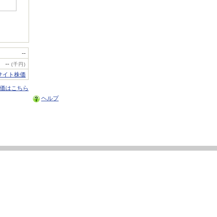
--
--
(千円)
サイト株価
株価はこちら
ヘルプ