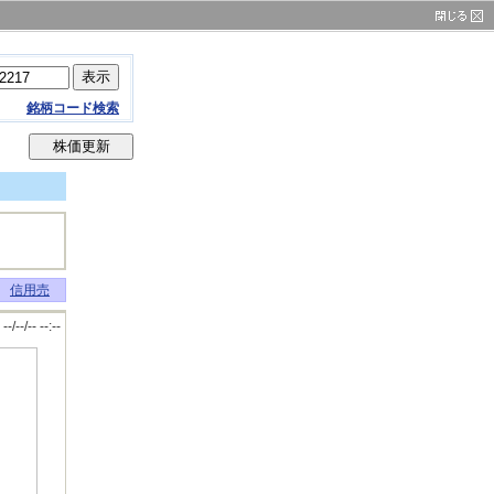
銘柄コード検索
信用売
--/--/-- --:--