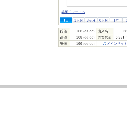
詳細チャートへ
1日
1ヶ月
3ヶ月
6ヶ月
1年
始値
168
出来高
38
(09:00)
高値
168
売買代金
6,381
(09:00)
(
安値
166
メインサイ
(09:00)