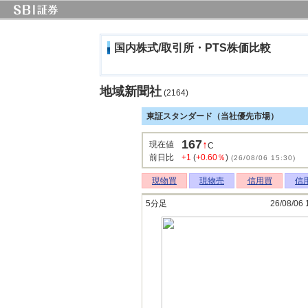
国内株式/取引所・PTS株価比較
地域新聞社
(2164)
東証スタンダード（当社優先市場）
167
↑
現在値
C
前日比
+1
(
+0.60％
)
(26/08/06 15:30)
現物買
現物売
信用買
信
5分足
26/08/06 