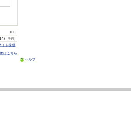
100
148
(千円)
サイト株価
株価はこちら
ヘルプ