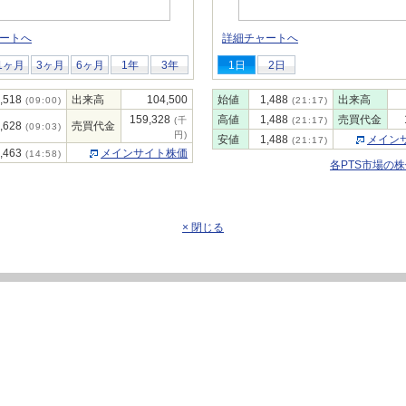
ートへ
詳細チャートへ
1ヶ月
3ヶ月
6ヶ月
1年
3年
1日
2日
,518
出来高
104,500
始値
1,488
出来高
(09:00)
(21:17)
159,328
高値
1,488
売買代金
(千
(21:17)
,628
売買代金
(09:03)
円)
安値
1,488
メイン
(21:17)
,463
メインサイト株価
(14:58)
各PTS市場の
× 閉じる