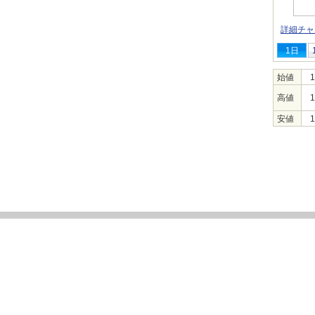
詳細チャ
1日
始値
1
高値
1
安値
1