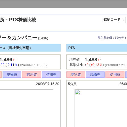
所・PTS株価比較
銘柄コード ：
ジー＆カンパニー
取引所株価：15分デ
(1436)
ース（当社優先市場）
PTS
1,486
1,488
↑
↑
現在値
C
*
-32
(
-2.11％
)
基準値比
+2
(
+0.13％
)
(26/08/07 15:30)
(26/08/07 21:
現物売
信用買
信用売
現物買
現物売
信用買
26/08/07 15:30
5分足
26/0