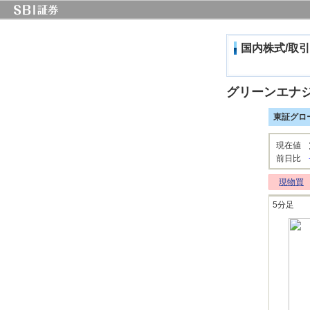
国内株式/取引
グリーンエナ
東証グロ
現在値
前日比
現物買
5分足