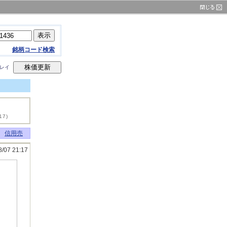
銘柄コード検索
ィレイ
17)
信用売
8/07 21:17