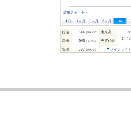
詳細チャートへ
1日
1ヶ月
3ヶ月
6ヶ月
1年
始値
544
出来高
26
(09:00)
14,45
高値
548
売買代金
(11:03)
安値
537
メインサイ
(09:10)