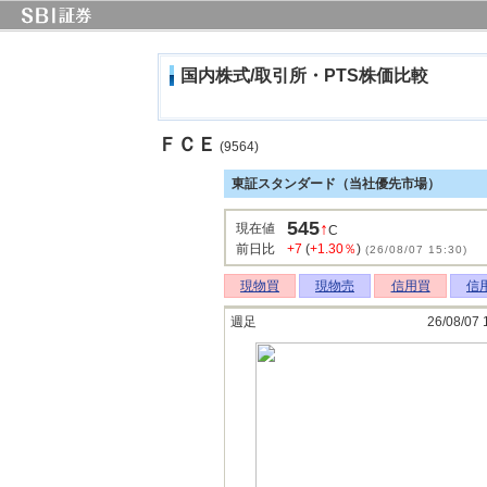
国内株式/取引所・PTS株価比較
ＦＣＥ
(9564)
東証スタンダード（当社優先市場）
545
↑
現在値
C
前日比
+7
(
+1.30％
)
(26/08/07 15:30)
現物買
現物売
信用買
信
週足
26/08/07 