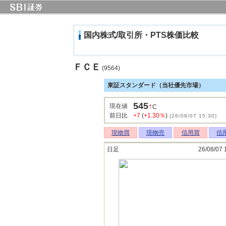
国内株式/取引所・PTS株価比較
ＦＣＥ
(9564)
東証スタンダード（当社優先市場）
545
↑
現在値
C
前日比
+7
(
+1.30％
)
(26/08/07 15:30)
現物買
現物売
信用買
信
日足
26/08/07 