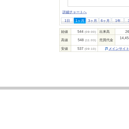
詳細チャートへ
1日
1ヶ月
3ヶ月
6ヶ月
1年
始値
544
出来高
26
(09:00)
14,45
高値
548
売買代金
(11:03)
安値
537
メインサイ
(09:10)