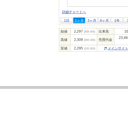
詳細チャートへ
1日
1ヶ月
3ヶ月
6ヶ月
1年
始値
2,297
出来高
10
(09:00)
23,46
高値
2,309
売買代金
(09:30)
安値
2,295
メインサイ
(10:00)