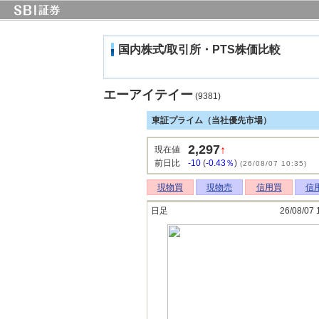
国内株式/取引所・PTS株価比較
エーアイテイー
(9381)
東証プライム（当社優先市場）
2,297
↑
現在値
前日比
-10
(
-0.43％
)
(26/08/07 10:35)
現物買
現物売
信用買
信
日足
26/08/07 