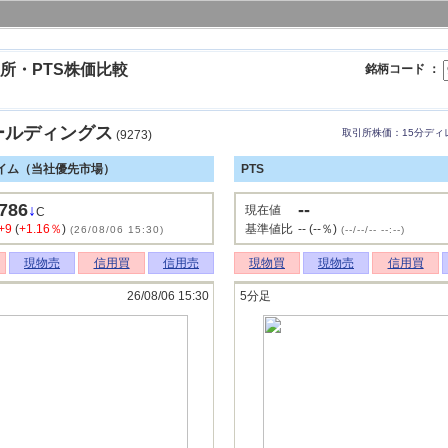
所・PTS株価比較
銘柄コード ：
ールディングス
取引所株価：15分ディ
(9273)
イム（当社優先市場）
PTS
786
--
↓
現在値
C
+9
(
+1.16％
)
基準値比
-- (--％)
(26/08/06 15:30)
(--/--/-- --:--)
現物売
信用買
信用売
現物買
現物売
信用買
26/08/06 15:30
5分足