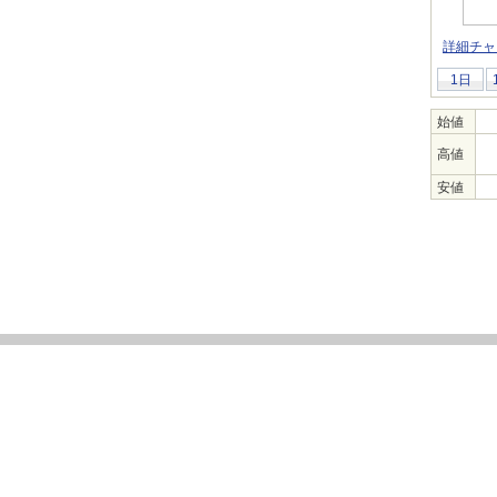
詳細チャ
1日
始値
高値
安値