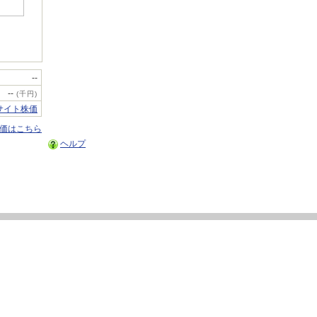
--
--
(千円)
サイト株価
株価はこちら
ヘルプ