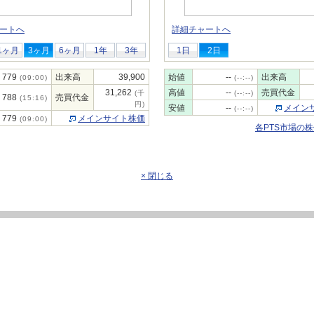
ートへ
詳細チャートへ
1ヶ月
3ヶ月
6ヶ月
1年
3年
1日
2日
779
出来高
39,900
始値
--
出来高
(09:00)
(--:--)
31,262
高値
--
売買代金
(千
(--:--)
788
売買代金
(15:16)
円)
安値
--
メイン
(--:--)
779
メインサイト株価
(09:00)
各PTS市場の
× 閉じる