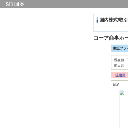
国内株式/取引
コーア商事ホ
東証プラ
現在値
前日比
現物買
日足