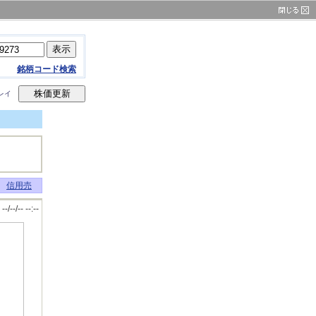
銘柄コード検索
レイ
信用売
--/--/-- --:--