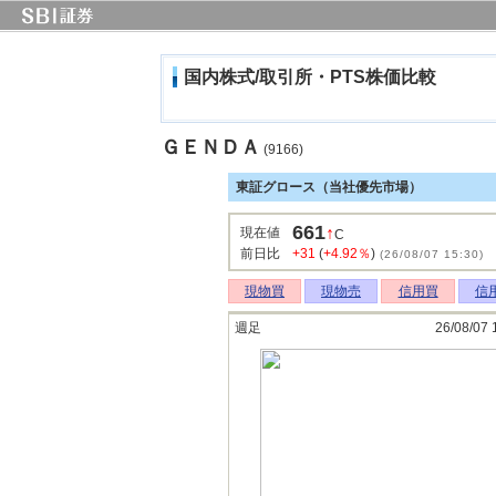
国内株式/取引所・PTS株価比較
ＧＥＮＤＡ
(9166)
東証グロース（当社優先市場）
661
↑
現在値
C
前日比
+31
(
+4.92％
)
(26/08/07 15:30)
現物買
現物売
信用買
信
週足
26/08/07 