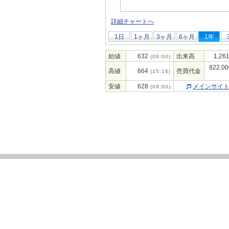
詳細チャートへ
1日
1ヶ月
3ヶ月
6ヶ月
1年
始値
632
出来高
1,26
(09:00)
822,00
高値
664
売買代金
(15:16)
安値
628
メインサイ
(09:00)