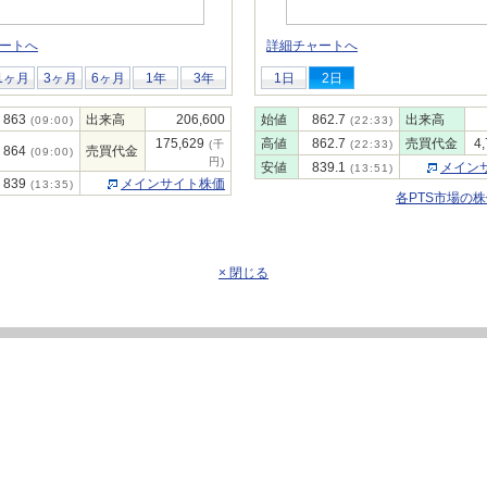
ートへ
詳細チャートへ
1ヶ月
3ヶ月
6ヶ月
1年
3年
1日
2日
863
出来高
206,600
始値
862.7
出来高
(09:00)
(22:33)
175,629
高値
862.7
売買代金
4
(千
(22:33)
864
売買代金
(09:00)
円)
安値
839.1
メイン
(13:51)
839
メインサイト株価
(13:35)
各PTS市場の
× 閉じる