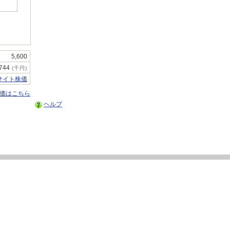
5,600
,744
(千円)
サイト株価
株価はこちら
ヘルプ