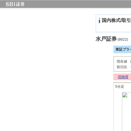
国内株式/取引
水戸証券
(8622)
東証プラ
現在値
前日比
現物買
5分足