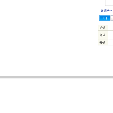
詳細チャ
1日
始値
高値
安値