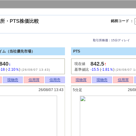
所・PTS株価比較
銘柄コード ：
取引所株価：15分ディレイ
イム（当社優先市場）
PTS
840
842.5
↓
↑
現在値
-18
(
-2.10％
)
基準値比
-15.5
(
-1.81％
)
(26/08/07 13:43)
(26/08/07 1
現物売
信用買
信用売
現物買
現物売
信用買
26/08/07 13:43
5分足
26/0