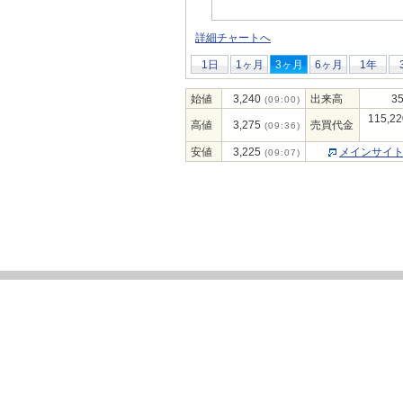
詳細チャートへ
1日
1ヶ月
3ヶ月
6ヶ月
1年
始値
3,240
出来高
35
(09:00)
115,22
高値
3,275
売買代金
(09:36)
安値
3,225
メインサイ
(09:07)