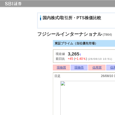
国内株式/取引所・PTS株価比較
フジシールインターナショナル
(7864)
東証プライム（当社優先市場）
3,265
↓
現在値
前日比
+45
(
+1.40％
)
(26/08/10 10:51)
現物買
現物売
信用買
信
日足
26/08/10 