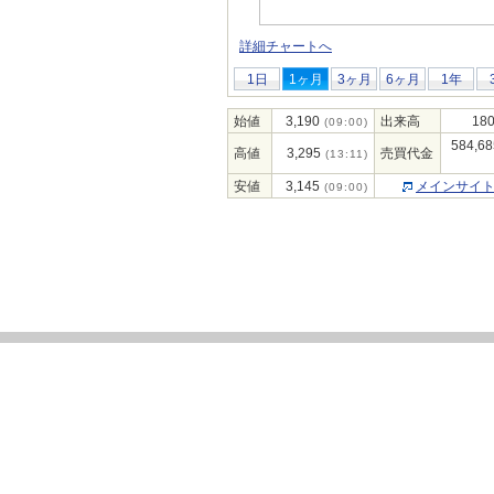
詳細チャートへ
1日
1ヶ月
3ヶ月
6ヶ月
1年
始値
3,190
出来高
180
(09:00)
584,68
高値
3,295
売買代金
(13:11)
安値
3,145
メインサイ
(09:00)