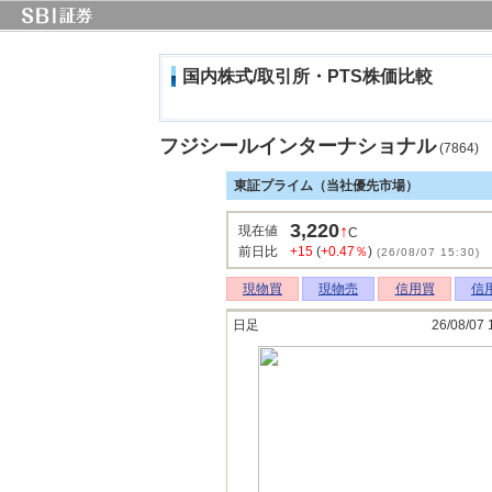
国内株式/取引所・PTS株価比較
フジシールインターナショナル
(7864)
東証プライム（当社優先市場）
3,220
↑
現在値
C
前日比
+15
(
+0.47％
)
(26/08/07 15:30)
現物買
現物売
信用買
信
日足
26/08/07 