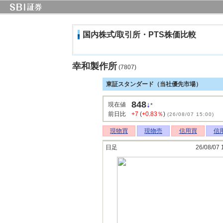
国内株式/取引所・PTS株価比較
幸和製作所
(7807)
東証スタンダード（当社優先市場）
848
↓
現在値
*
前日比
+7
(
+0.83％
)
(26/08/07 15:00)
現物買
現物売
信用買
信
日足
26/08/07 