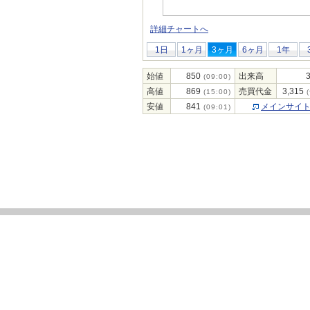
詳細チャートへ
1日
1ヶ月
3ヶ月
6ヶ月
1年
始値
850
出来高
(09:00)
高値
869
売買代金
3,315
(15:00)
(
安値
841
メインサイ
(09:01)