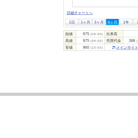
詳細チャートへ
1日
1ヶ月
3ヶ月
6ヶ月
1年
始値
975
出来高
(09:00)
高値
975
売買代金
388
(09:00)
(
安値
960
メインサイ
(10:00)