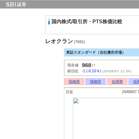
国内株式/取引所・PTS株価比較
レオクラン
(7681)
東証スタンダード（当社優先市場）
968
↑
現在値
*
前日比
-1
(
-0.10％
)
(26/08/07 12:30)
現物買
現物売
信用買
信
日足
26/08/07 