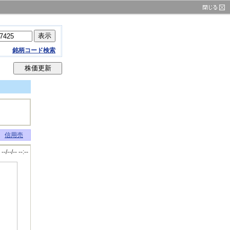
銘柄コード検索
信用売
--/--/-- --:--