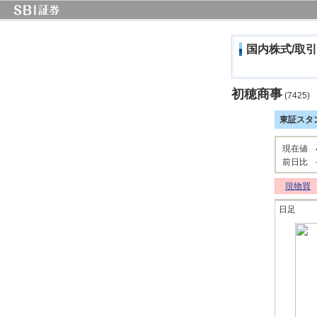
国内株式/取引
初穂商事
(7425)
東証スタ
現在値
前日比
現物買
日足