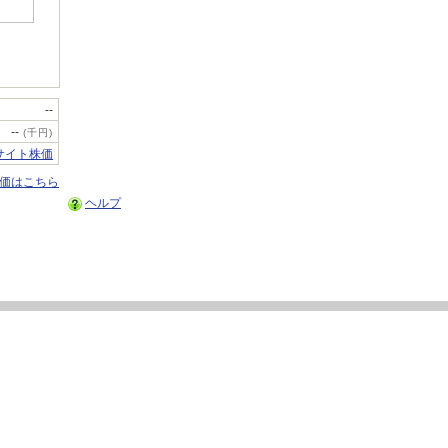
--
--
(千円)
サイト株価
株価はこちら
ヘルプ