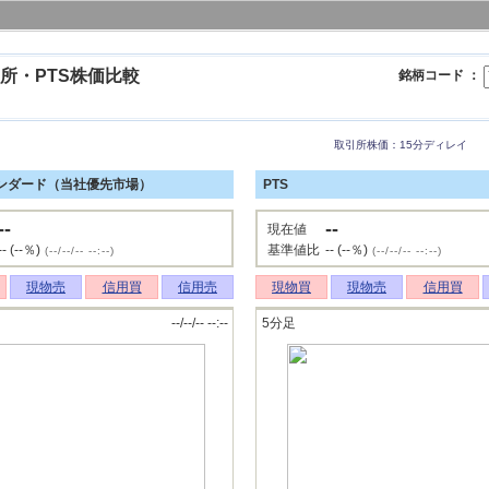
所・PTS株価比較
銘柄コード ：
取引所株価：15分ディレイ
ンダード（当社優先市場）
PTS
--
--
現在値
-- (--％)
基準値比
-- (--％)
(--/--/-- --:--)
(--/--/-- --:--)
現物売
信用買
信用売
現物買
現物売
信用買
--/--/-- --:--
5分足