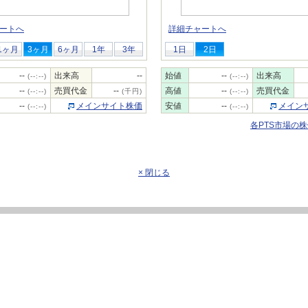
ートへ
詳細チャートへ
1ヶ月
3ヶ月
6ヶ月
1年
3年
1日
2日
--
出来高
--
始値
--
出来高
(--:--)
(--:--)
--
売買代金
--
高値
--
売買代金
(--:--)
(千円)
(--:--)
--
メインサイト株価
安値
--
メイン
(--:--)
(--:--)
各PTS市場の
× 閉じる