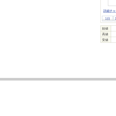
詳細チャ
1日
始値
高値
安値