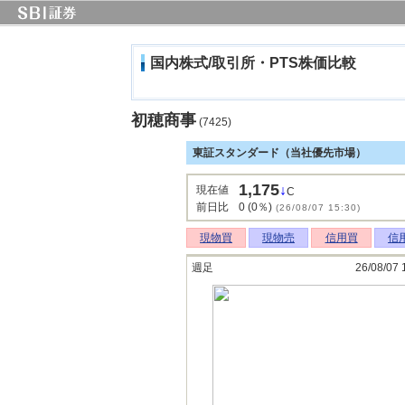
国内株式/取引所・PTS株価比較
初穂商事
(7425)
東証スタンダード（当社優先市場）
1,175
↓
現在値
C
前日比
0 (0％)
(26/08/07 15:30)
現物買
現物売
信用買
信
週足
26/08/07 