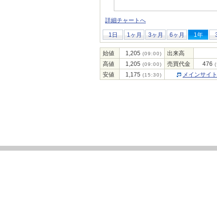
詳細チャートへ
1日
1ヶ月
3ヶ月
6ヶ月
1年
始値
1,205
出来高
(09:00)
高値
1,205
売買代金
476
(09:00)
(
安値
1,175
メインサイ
(15:30)