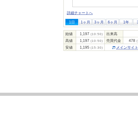
詳細チャートへ
1日
1ヶ月
3ヶ月
6ヶ月
1年
始値
1,197
出来高
(10:50)
高値
1,197
売買代金
478
(10:50)
(
安値
1,195
メインサイ
(15:30)