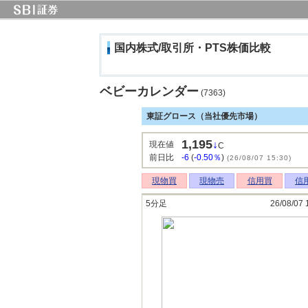
国内株式/取引所・PTS株価比較
ベビーカレンダー
(7363)
東証グロース（当社優先市場）
1,195
↓
現在値
C
前日比
-6
(
-0.50％
)
(26/08/07 15:30)
現物買
現物売
信用買
信
5分足
26/08/07 