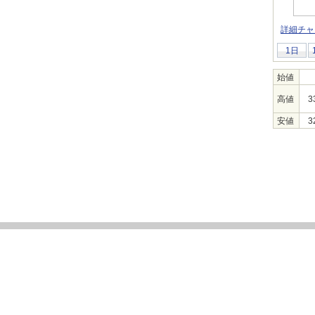
詳細チャ
1日
始値
高値
3
安値
3