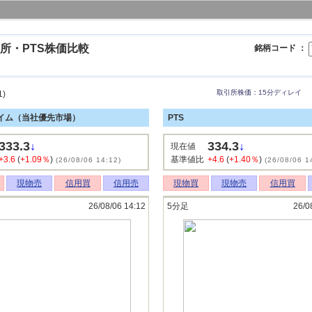
所・PTS株価比較
銘柄コード ：
取引所株価：15分ディレイ
1)
イム（当社優先市場）
PTS
333.3
334.3
↓
↓
現在値
+3.6
(
+1.09％
)
基準値比
+4.6
(
+1.40％
)
(26/08/06 14:12)
(26/08/06 1
現物売
信用買
信用売
現物買
現物売
信用買
26/08/06 14:12
5分足
26/0