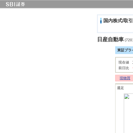
国内株式/取引
日産自動車
(720
東証プラ
現在値
前日比
現物買
週足