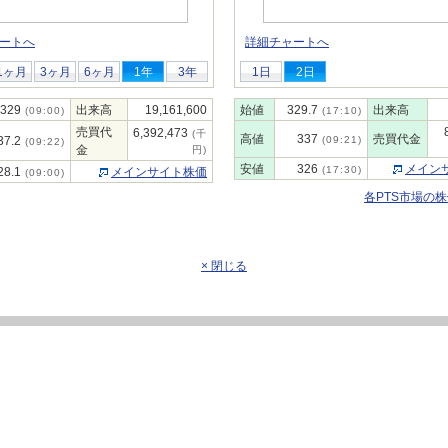
ートへ
詳細チャートへ
1ヶ月
3ヶ月
6ヶ月
1年
3年
1日
2日
329
出来高
19,161,600
始値
329.7
出来高
(09:00)
(17:10)
売買代
6,392,473
(千
高値
337
売買代金
37.2
(09:21)
(09:22)
金
円)
安値
326
メイン
(17:30)
28.1
メインサイト株価
(09:00)
各PTS市場の
× 閉じる