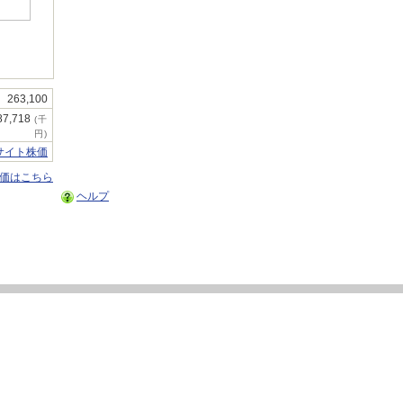
263,100
87,718
(千
円)
サイト株価
株価はこちら
ヘルプ