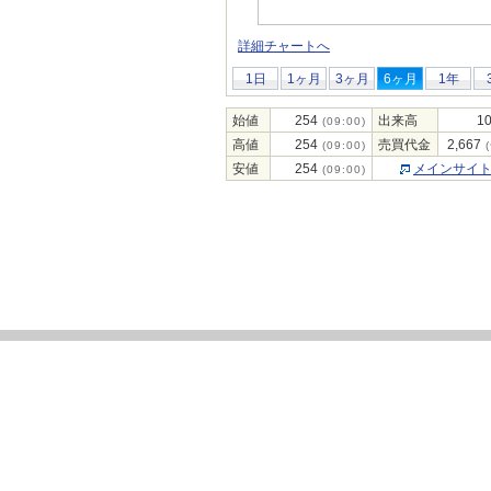
詳細チャートへ
1日
1ヶ月
3ヶ月
6ヶ月
1年
始値
254
出来高
10
(09:00)
高値
254
売買代金
2,667
(09:00)
(
安値
254
メインサイ
(09:00)