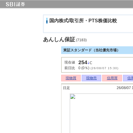
国内株式/取引所・PTS株価比較
あんしん保証
(7183)
東証スタンダード（当社優先市場）
254
↓
現在値
C
前日比
0 (0％)
(26/08/07 15:30)
現物買
現物売
信用買
信
日足
26/08/07 