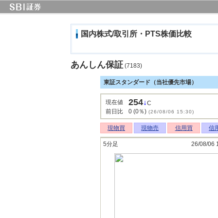
国内株式/取引所・PTS株価比較
あんしん保証
(7183)
東証スタンダード（当社優先市場）
254
↓
現在値
C
前日比
0 (0％)
(26/08/06 15:30)
現物買
現物売
信用買
信
5分足
26/08/06 