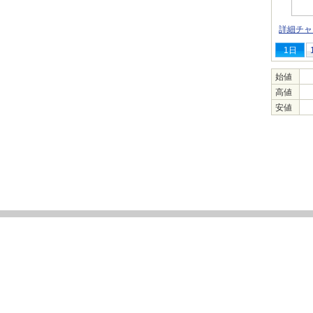
詳細チャ
1日
始値
高値
安値