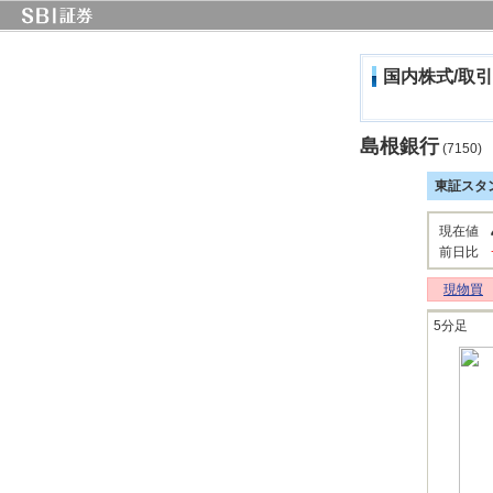
国内株式/取引
島根銀行
(7150)
東証スタ
現在値
前日比
現物買
5分足