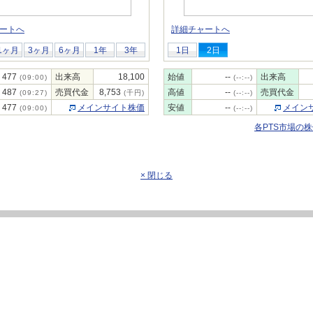
ートへ
詳細チャートへ
1ヶ月
3ヶ月
6ヶ月
1年
3年
1日
2日
477
出来高
18,100
始値
--
出来高
(09:00)
(--:--)
487
売買代金
8,753
高値
--
売買代金
(09:27)
(千円)
(--:--)
477
メインサイト株価
安値
--
メイン
(09:00)
(--:--)
各PTS市場の
× 閉じる