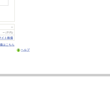
--
--
(千円)
サイト株価
株価はこちら
ヘルプ