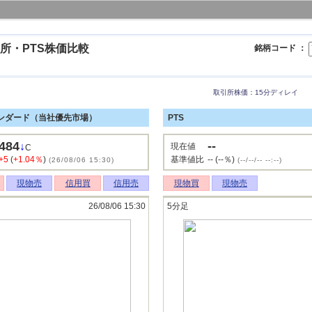
所・PTS株価比較
銘柄コード ：
取引所株価：15分ディレイ
ンダード（当社優先市場）
PTS
484
--
↓
現在値
C
+5
(
+1.04％
)
基準値比
-- (--％)
(26/08/06 15:30)
(--/--/-- --:--)
現物売
信用買
信用売
現物買
現物売
26/08/06 15:30
5分足