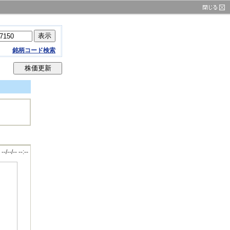
銘柄コード検索
--/--/-- --:--