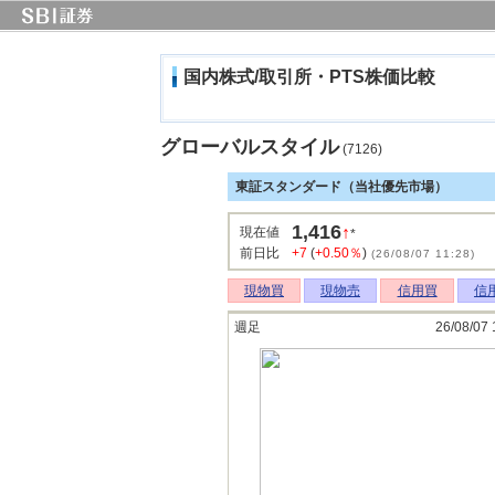
国内株式/取引所・PTS株価比較
グローバルスタイル
(7126)
東証スタンダード（当社優先市場）
1,416
↑
現在値
*
前日比
+7
(
+0.50％
)
(26/08/07 11:28)
現物買
現物売
信用買
信
週足
26/08/07 