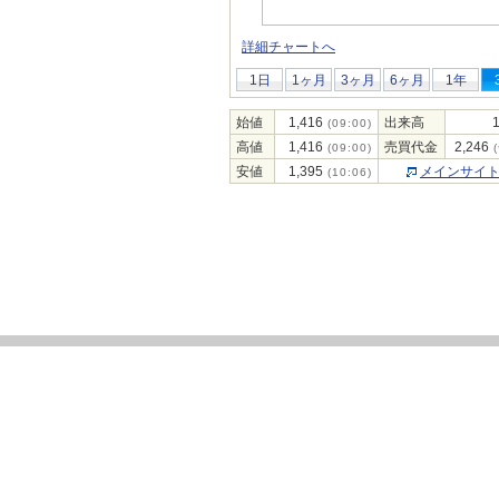
詳細チャートへ
1日
1ヶ月
3ヶ月
6ヶ月
1年
始値
1,416
出来高
(09:00)
高値
1,416
売買代金
2,246
(09:00)
(
安値
1,395
メインサイ
(10:06)