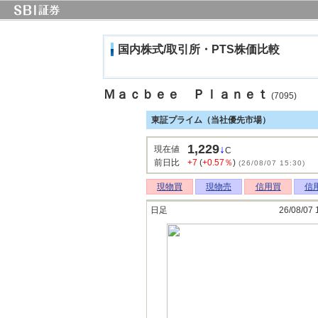
国内株式/取引所・PTS株価比較
Ｍａｃｂｅｅ Ｐｌａｎｅｔ
(7095)
東証プライム（当社優先市場）
1,229
↓
現在値
C
前日比
+7
(
+0.57％
)
(26/08/07 15:30)
現物買
現物売
信用買
信
日足
26/08/07 