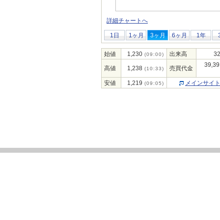
詳細チャートへ
1日
1ヶ月
3ヶ月
6ヶ月
1年
始値
1,230
出来高
32
(09:00)
39,39
高値
1,238
売買代金
(10:33)
安値
1,219
メインサイ
(09:05)