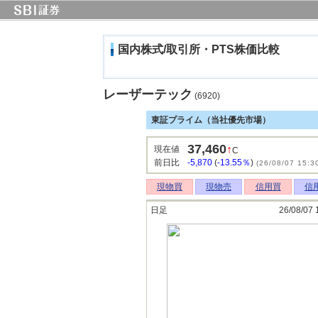
国内株式/取引所・PTS株価比較
レーザーテック
(6920)
東証プライム（当社優先市場）
37,460
↑
現在値
C
前日比
-5,870
(
-13.55％
)
(26/08/07 15:3
現物買
現物売
信用買
信
日足
26/08/07 