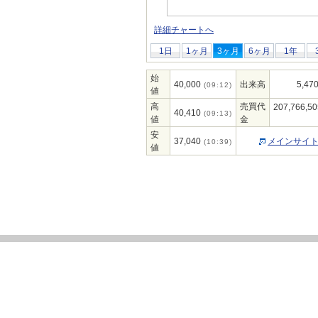
詳細チャートへ
1日
1ヶ月
3ヶ月
6ヶ月
1年
始
40,000
出来高
5,47
(09:12)
値
高
売買代
207,766,50
40,410
(09:13)
値
金
安
37,040
メインサイ
(10:39)
値