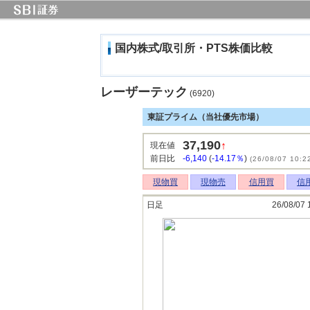
国内株式/取引所・PTS株価比較
レーザーテック
(6920)
東証プライム（当社優先市場）
37,190
↑
現在値
前日比
-6,140
(
-14.17％
)
(26/08/07 10:2
現物買
現物売
信用買
信
日足
26/08/07 