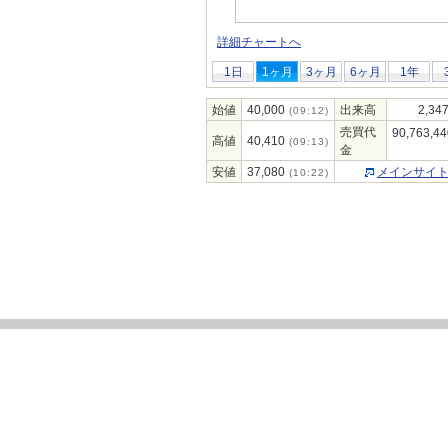
詳細チャートへ
1日
1ヶ月
3ヶ月
6ヶ月
1年
始値
40,000
出来高
2,34
(09:12)
売買代
90,763,44
高値
40,410
(09:13)
金
安値
37,080
メインサイ
(10:22)