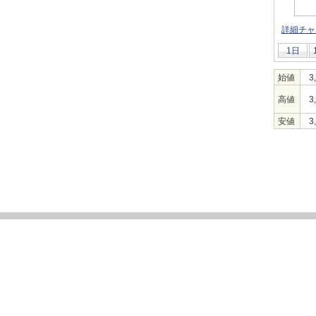
詳細チャ
1日
始値
3
高値
3
安値
3