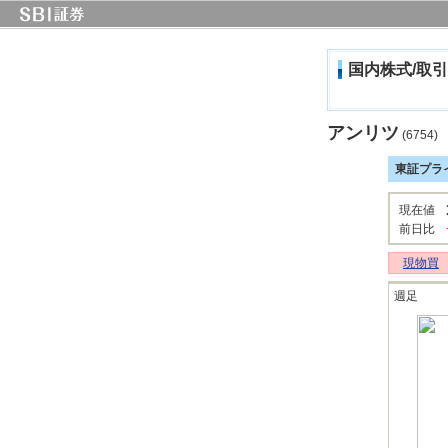
国内株式/取引
アンリツ
(6754)
東証プラ
現在値
前日比
現物買
週足