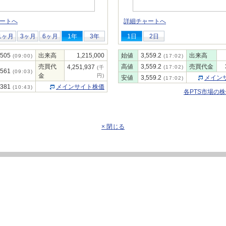
ートへ
詳細チャートへ
1ヶ月
3ヶ月
6ヶ月
1年
3年
1日
2日
,505
出来高
1,215,000
始値
3,559.2
出来高
(09:00)
(17:02)
売買代
高値
3,559.2
売買代金
4,251,937
(17:02)
(千
,561
(09:03)
金
円)
安値
3,559.2
メイン
(17:02)
,381
メインサイト株価
(10:43)
各PTS市場の
× 閉じる