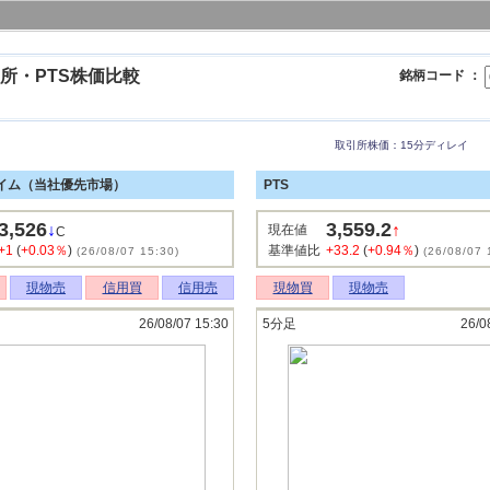
所・PTS株価比較
銘柄コード ：
取引所株価：15分ディレイ
イム（当社優先市場）
PTS
3,526
3,559.2
↓
↑
現在値
C
+1
(
+0.03％
)
基準値比
+33.2
(
+0.94％
)
(26/08/07 15:30)
(26/08/07 
現物売
信用買
信用売
現物買
現物売
26/08/07 15:30
5分足
26/0