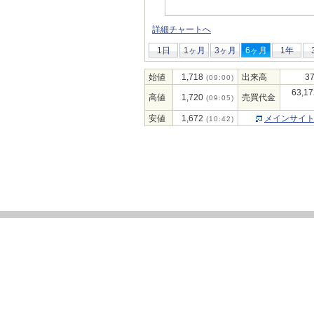
詳細チャートへ
1日
1ヶ月
3ヶ月
6ヶ月
1年
始値
1,718
出来高
37
(09:00)
63,17
高値
1,720
売買代金
(09:05)
安値
1,672
メインサイ
(10:42)