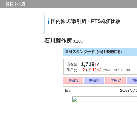
国内株式/取引所・PTS株価比較
石川製作所
(6208)
東証スタンダード（当社優先市場）
1,718
↑
現在値
C
前日比
+2
(
+0.12％
)
(26/08/07 15:30)
現物買
現物売
信用買
信
日足
26/08/07 