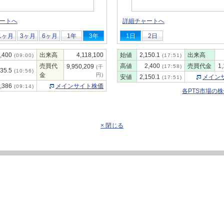
ートへ
詳細チャートへ
1ヶ月
3ヶ月
6ヶ月
1年
3年
1日
2日
,400
出来高
4,118,100
始値
2,150.1
出来高
(09:00)
(17:51)
売買代
高値
2,400
売買代金
1
9,950,209
(17:58)
(千
435.5
(10:56)
金
円)
安値
2,150.1
メイン
(17:51)
,386
メインサイト株価
(09:14)
各PTS市場の
× 閉じる