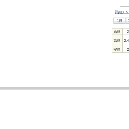
詳細チャ
1日
始値
2
高値
2,
安値
2