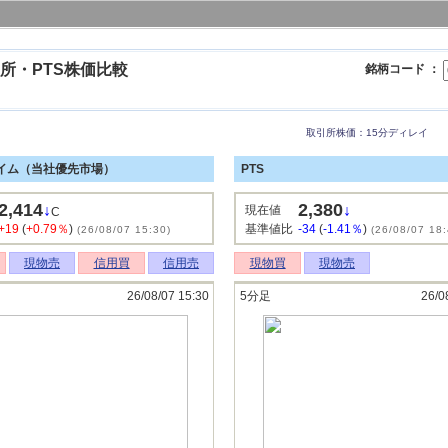
所・PTS株価比較
銘柄コード ：
取引所株価：15分ディレイ
イム（当社優先市場）
PTS
2,414
2,380
↓
↓
現在値
C
+19
(
+0.79％
)
基準値比
-34
(
-1.41％
)
(26/08/07 15:30)
(26/08/07 18:
現物売
信用買
信用売
現物買
現物売
26/08/07 15:30
5分足
26/0