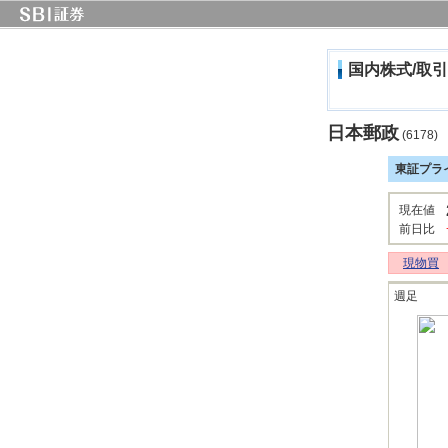
国内株式/取引
日本郵政
(6178)
東証プラ
現在値
前日比
現物買
週足