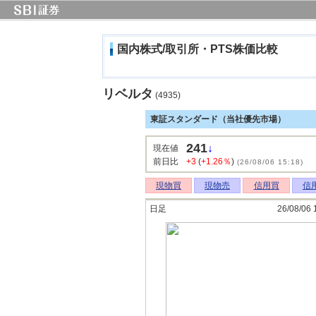
国内株式/取引所・PTS株価比較
リベルタ
(4935)
東証スタンダード（当社優先市場）
241
↓
現在値
前日比
+3
(
+1.26％
)
(26/08/06 15:18)
現物買
現物売
信用買
信
日足
26/08/06 