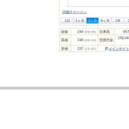
詳細チャートへ
1日
1ヶ月
3ヶ月
6ヶ月
1年
始値
244
出来高
657
(09:00)
158,48
高値
246
売買代金
(09:14)
安値
237
メインサイ
(13:32)