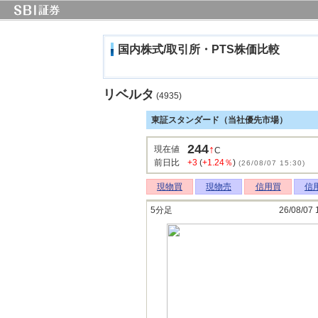
国内株式/取引所・PTS株価比較
リベルタ
(4935)
東証スタンダード（当社優先市場）
244
↑
現在値
C
前日比
+3
(
+1.24％
)
(26/08/07 15:30)
現物買
現物売
信用買
信
5分足
26/08/07 