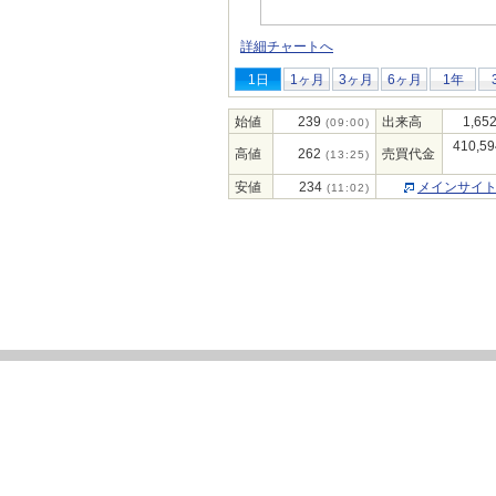
詳細チャートへ
1日
1ヶ月
3ヶ月
6ヶ月
1年
始値
239
出来高
1,65
(09:00)
410,59
高値
262
売買代金
(13:25)
安値
234
メインサイ
(11:02)