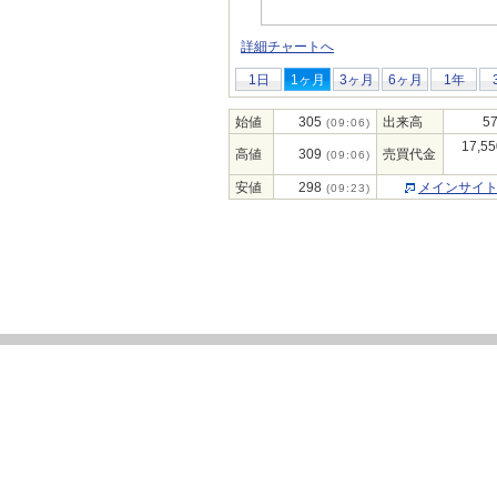
詳細チャートへ
1日
1ヶ月
3ヶ月
6ヶ月
1年
始値
305
出来高
57
(09:06)
17,55
高値
309
売買代金
(09:06)
安値
298
メインサイ
(09:23)