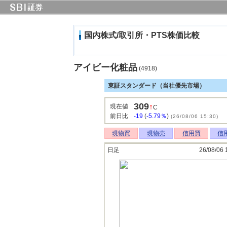
国内株式/取引所・PTS株価比較
アイビー化粧品
(4918)
東証スタンダード（当社優先市場）
309
↑
現在値
C
前日比
-19
(
-5.79％
)
(26/08/06 15:30)
現物買
現物売
信用買
信
日足
26/08/06 