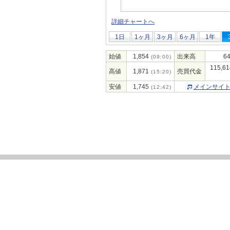
詳細チャートへ
1日
1ヶ月
3ヶ月
6ヶ月
1年
始値
1,854
出来高
64
(09:00)
115,61
高値
1,871
売買代金
(15:20)
安値
1,745
メインサイ
(12:42)