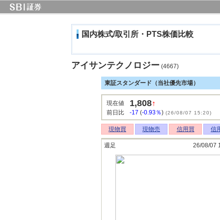
国内株式/取引所・PTS株価比較
アイサンテクノロジー
(4667)
東証スタンダード（当社優先市場）
1,808
↑
現在値
前日比
-17
(
-0.93％
)
(26/08/07 15:20)
現物買
現物売
信用買
信
週足
26/08/07 