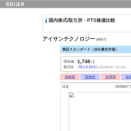
国内株式/取引所・PTS株価比較
アイサンテクノロジー
(4667)
東証スタンダード（当社優先市場）
1,746
↑
現在値
C
前日比
-79
(
-4.33％
)
(26/08/07 15:30)
現物買
現物売
信用買
信
日足
26/08/07 