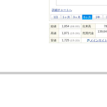
詳細チャートへ
1日
1ヶ月
3ヶ月
6ヶ月
1年
始値
1,854
出来高
78
(09:00)
139,64
高値
1,871
売買代金
(15:20)
安値
1,725
メインサイ
(15:23)