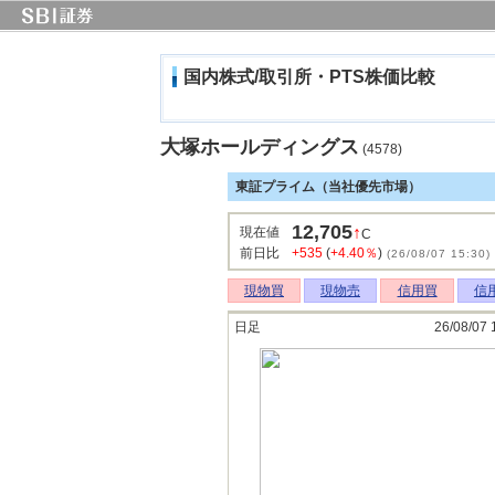
国内株式/取引所・PTS株価比較
大塚ホールディングス
(4578)
東証プライム（当社優先市場）
12,705
↑
現在値
C
前日比
+535
(
+4.40％
)
(26/08/07 15:30)
現物買
現物売
信用買
信
日足
26/08/07 