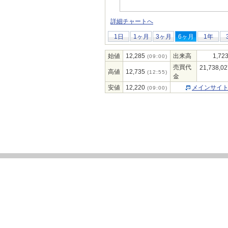
詳細チャートへ
1日
1ヶ月
3ヶ月
6ヶ月
1年
始値
12,285
出来高
1,72
(09:00)
売買代
21,738,02
高値
12,735
(12:55)
金
安値
12,220
メインサイ
(09:00)