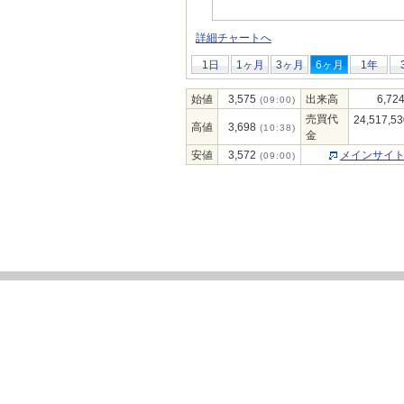
詳細チャートへ
1日
1ヶ月
3ヶ月
6ヶ月
1年
始値
3,575
出来高
6,72
(09:00)
売買代
24,517,53
高値
3,698
(10:38)
金
安値
3,572
メインサイ
(09:00)