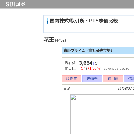
国内株式/取引所・PTS株価比較
花王
(4452)
東証プライム（当社優先市場）
3,654
↓
現在値
C
前日比
+57
(
+1.58％
)
(26/08/07 15:30)
現物買
現物売
信用買
信
日足
26/08/07 