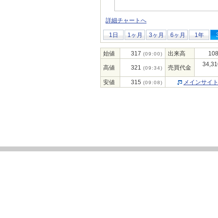
詳細チャートへ
1日
1ヶ月
3ヶ月
6ヶ月
1年
始値
317
出来高
108
(09:00)
34,31
高値
321
売買代金
(09:34)
安値
315
メインサイ
(09:08)