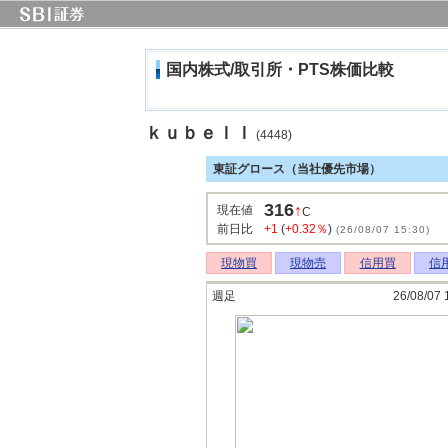
国内株式/取引所・PTS株価比較
ｋｕｂｅｌｌ
(4448)
東証グロース（当社優先市場）
316
↑
現在値
C
前日比
+1
(
+0.32％
)
(26/08/07 15:30)
現物買
現物売
信用買
信
週足
26/08/07 