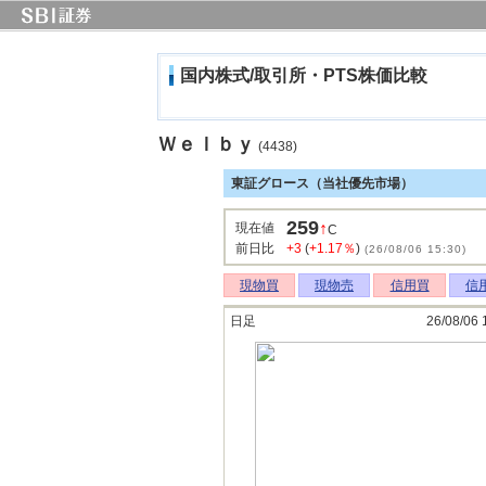
国内株式/取引所・PTS株価比較
Ｗｅｌｂｙ
(4438)
東証グロース（当社優先市場）
259
↑
現在値
C
前日比
+3
(
+1.17％
)
(26/08/06 15:30)
現物買
現物売
信用買
信
日足
26/08/06 