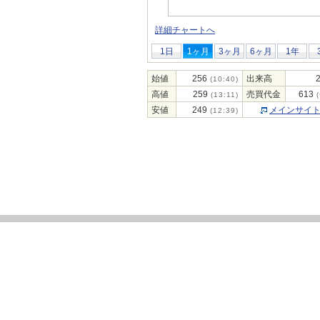
詳細チャートへ
1日
1ヶ月
3ヶ月
6ヶ月
1年
始値
256
出来高
(10:40)
高値
259
売買代金
613
(13:11)
(
安値
249
メインサイ
(12:39)