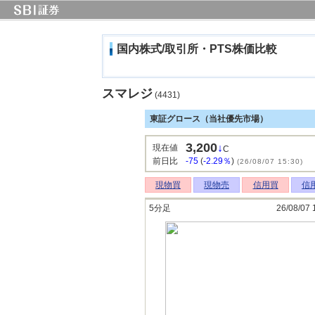
国内株式/取引所・PTS株価比較
スマレジ
(4431)
東証グロース（当社優先市場）
3,200
↓
現在値
C
前日比
-75
(
-2.29％
)
(26/08/07 15:30)
現物買
現物売
信用買
信
5分足
26/08/07 