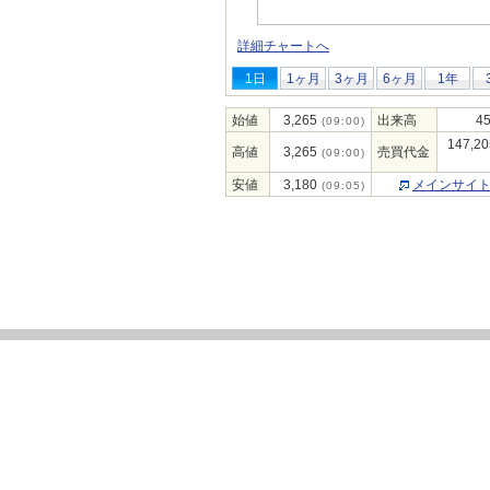
詳細チャートへ
1日
1ヶ月
3ヶ月
6ヶ月
1年
始値
3,265
出来高
45
(09:00)
147,20
高値
3,265
売買代金
(09:00)
安値
3,180
メインサイ
(09:05)