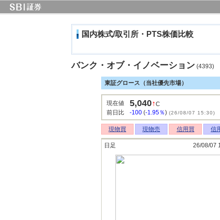
国内株式/取引所・PTS株価比較
バンク・オブ・イノベーション
(4393)
東証グロース（当社優先市場）
5,040
↑
現在値
C
前日比
-100
(
-1.95％
)
(26/08/07 15:30)
現物買
現物売
信用買
信
日足
26/08/07 