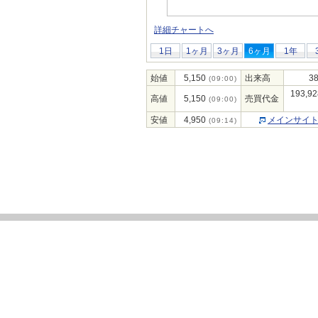
詳細チャートへ
1日
1ヶ月
3ヶ月
6ヶ月
1年
始値
5,150
出来高
38
(09:00)
193,92
高値
5,150
売買代金
(09:00)
安値
4,950
メインサイ
(09:14)