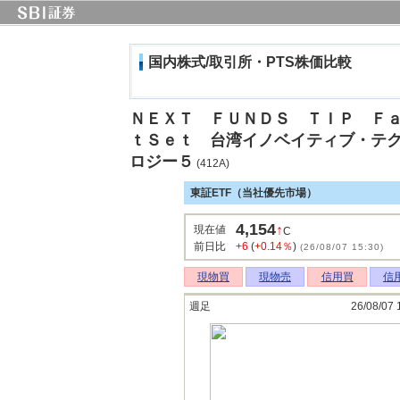
国内株式/取引所・PTS株価比較
ＮＥＸＴ ＦＵＮＤＳ ＴＩＰ Ｆ
ｔＳｅｔ 台湾イノベイティブ・テ
ロジー５
(412A)
東証ETF（当社優先市場）
4,154
↑
現在値
C
前日比
+6
(
+0.14％
)
(26/08/07 15:30)
現物買
現物売
信用買
信
週足
26/08/07 