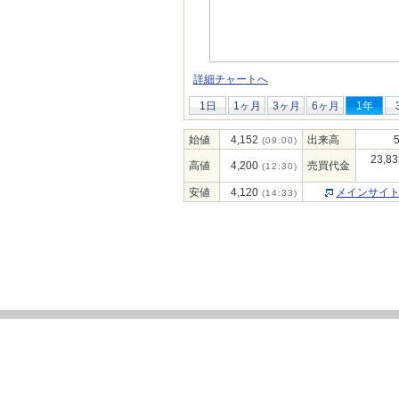
詳細チャートへ
1日
1ヶ月
3ヶ月
6ヶ月
1年
始値
4,152
出来高
(09:00)
23,83
高値
4,200
売買代金
(12:30)
安値
4,120
メインサイ
(14:33)